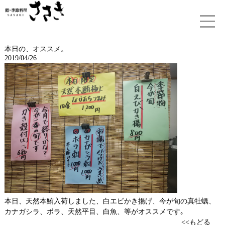
本日の、オススメ。
2019/04/26
本日、天然本鮪入荷しました、白エビかき揚げ、今が旬の真牡蠣、
カナガシラ、ボラ、天然平目、白魚、等がオススメです｡
<<もどる